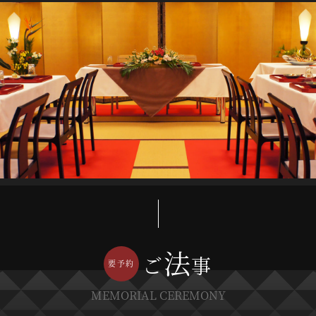
法
ご
事
MEMORIAL CEREMONY