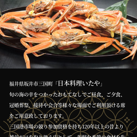
日本料理いたや
福井県坂井市三国町「
」
旬の海の幸をつかったおもてなしでご昼食、ご夕食、
冠婚葬祭、接待や会合等様々な場面でご利用頂ける席
をご用意致しております。
三国港市場の競り参加資格を持ち120年以上の昔より