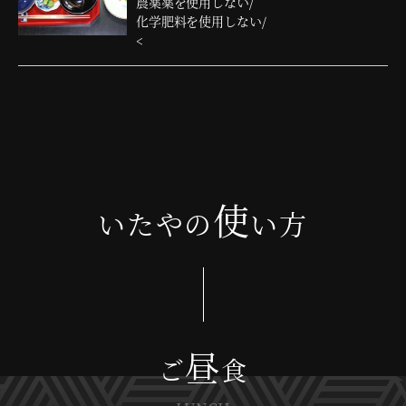
農薬薬を使用しない/
化学肥料を使用しない/
<
使
いたやの
い方
昼
ご
食