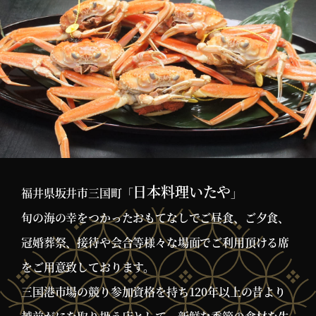
日本料理いたや
福井県坂井市三国町「
」
旬の海の幸をつかったおもてなしでご昼食、ご夕食、
冠婚葬祭、接待や会合等様々な場面でご利用頂ける席
をご用意致しております。
三国港市場の競り参加資格を持ち120年以上の昔より