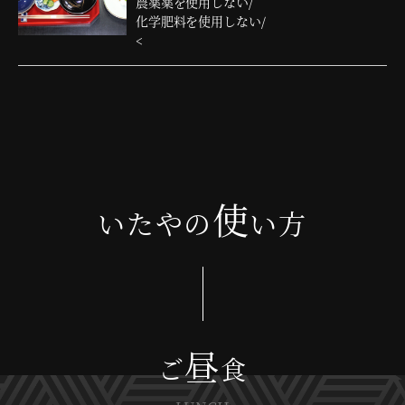
農薬薬を使用しない/
化学肥料を使用しない/
<
使
いたやの
い方
昼
ご
食