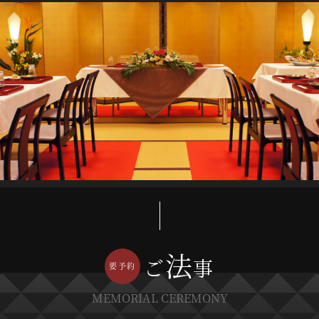
法
ご
事
MEMORIAL CEREMONY